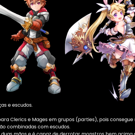
ças e escudos.
ara Clerics e Mages em grupos (parties), pois consegu
mão combinadas com escudos.
e duas mãos e é capaz de derrotar monstros bem acima d