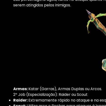
serem atingidos pelos inimigos.
Armas:
Katar (Garras), Armas Duplas ou Arcos.
2º Job (Especialização): Raider ou Scout
Raider:
Extremamente rápido no ataque e na esqu
Scout:
Utiliza arco e flechas para ataques à lon